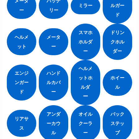
メータ
バッテ
ミラー
ルガー
ー
リー
ド
スマホ
ドリン
ヘルメ
メータ
ホルダ
クホル
ット
ー
ー
ダー
ヘルメ
エンジ
ハンド
ットホ
ホイー
ンガー
ルカバ
ルダ
ル
ド
ー
ー
アンダ
オイル
バック
リアサ
ーカウ
クーラ
ステッ
ス
ル
ー
プ