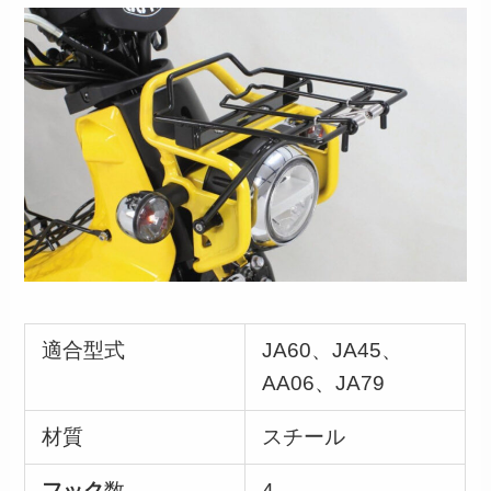
適合型式
JA60、JA45、
AA06、JA79
材質
スチール
フック
数
4