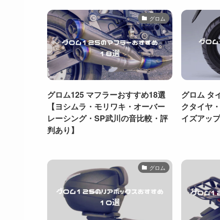
グロム
グロム125 マフラーおすすめ18選
グロム タ
【ヨシムラ・モリワキ・オーバー
クタイヤ
レーシング・SP武川の音比較・評
イズアッ
判あり】
グロム