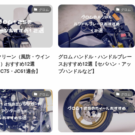
グロム
グロム
クリーン（風防・ウイン
グロム ハンドル・ハンドルブレー
）おすすめ12選
スおすすめ12選【セパハン・アッ
JC75・JC61適合】
プハンドルなど】
グロム
グロム