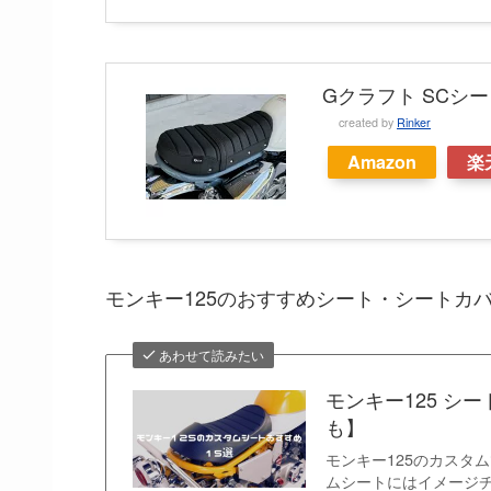
Gクラフト SCシー
created by
Rinker
Amazon
楽
モンキー125のおすすめシート・シートカ
あわせて読みたい
モンキー125 シ
も】
モンキー125のカスタ
ムシートにはイメージ