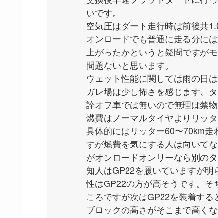
いです。
空気圧はダート走行時は前後共1
オンロードでも普通に走る分には
上がったかというと疑問ですがモ
問題ないと思います。
ウェット性能に関しては雨の日は
ガレ場は少し怖さを感じます、タ
詮オフ車では無いので無理は禁物
燃費はノーマルタイヤよりリッター
具体的にはリッター60〜70km走
すが燃費を気にする人は向いてな
がオンロードオンリーなら別のタ
知人はGP22を履いていますが
性はGP22の方が高そうです。
ころですが次はGP22を装着する
ブロックの高さがそこまで高くな