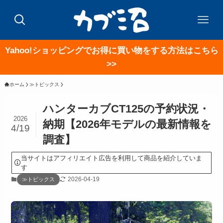
Yahoo!ショッピングでお得に買い物をする方法はこちら
>>
ホーム
≫トピックス
ハンターカブCT125の予約状況・
2026
納期【2026年モデルの最新情報を
4/19
調査】
当サイトはアフィリエイト広告を利用して商品を紹介していま
す
2026-04-19
≫トピックス