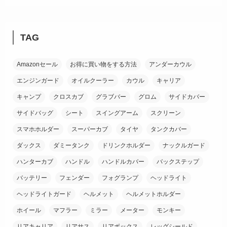
(19)
(21)
TAG
(18)
Amazonセール
お得に買い物をする方法
アンダーカウル
(38)
エンジンガード
オイルクーラー
カウル
キャリア
(26)
キャンプ
クロスカブ
グラブバー
グロム
サイドカバー
サイドバッグ
シート
スイングアーム
スクリーン
スマホホルダー
スーパーカブ
タイヤ
タンクカバー
ダックス
ダミータンク
ドリンクホルダー
ナックルガード
ハンターカブ
ハンドル
ハンドルカバー
バックステップ
バッテリー
フェンダー
フォグランプ
ヘッドライト
ヘッドライトガード
ヘルメット
ヘルメットホルダー
ホイール
マフラー
ミラー
メーター
モンキー
リアキャリア
リアサス
リアボックス
レッグシールド