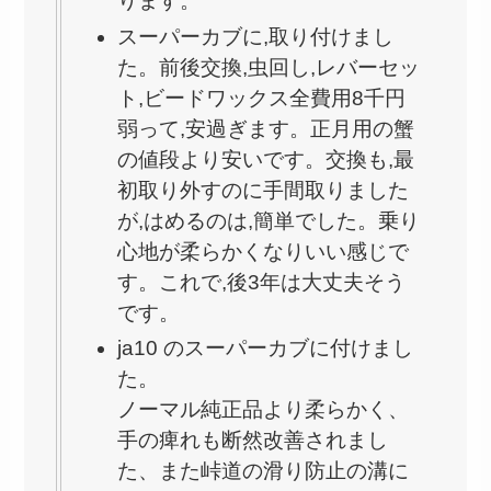
ります。
スーパーカブに,取り付けまし
た。前後交換,虫回し,レバーセッ
ト,ビードワックス全費用8千円
弱って,安過ぎます。正月用の蟹
の値段より安いです。交換も,最
初取り外すのに手間取りました
が,はめるのは,簡単でした。乗り
心地が柔らかくなりいい感じで
す。これで,後3年は大丈夫そう
です。
ja10 のスーパーカブに付けまし
た。
ノーマル純正品より柔らかく、
手の痺れも断然改善されまし
た、また峠道の滑り防止の溝に