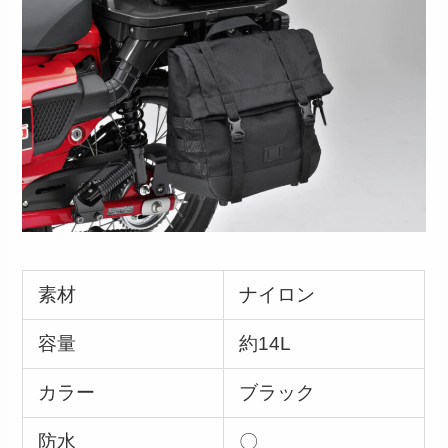
素材
ナイロン
容量
約14L
カラー
ブラック
防水
〇