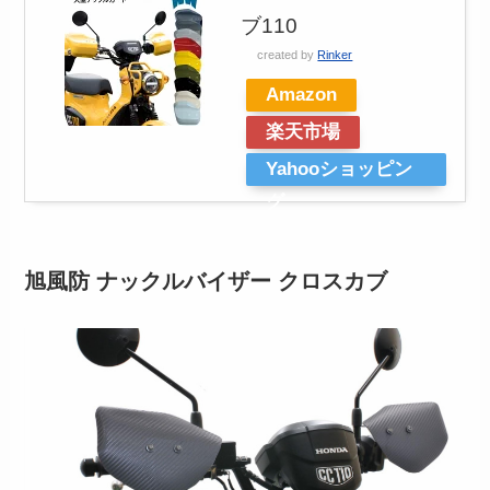
ブ110
created by
Rinker
Amazon
楽天市場
Yahooショッピン
グ
旭風防 ナックルバイザー クロスカブ