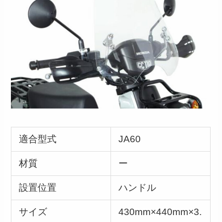
適合型式
JA60
材質
ー
設置位置
ハンドル
サイズ
430mm×440mm×3.