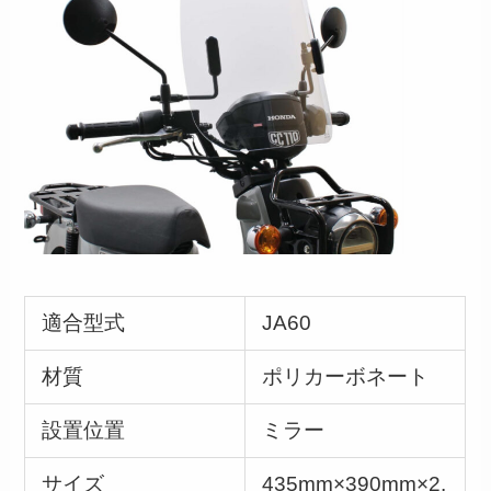
適合型式
JA60
材質
ポリカーボネート
設置位置
ミラー
サイズ
435mm×390mm×2.