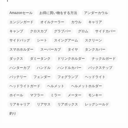
(18)
Amazonセール
お得に買い物をする方法
アンダーカウル
(38)
エンジンガード
オイルクーラー
カウル
キャリア
(26)
キャンプ
クロスカブ
グラブバー
グロム
サイドカバー
サイドバッグ
シート
スイングアーム
スクリーン
スマホホルダー
スーパーカブ
タイヤ
タンクカバー
ダックス
ダミータンク
ドリンクホルダー
ナックルガード
ハンターカブ
ハンドル
ハンドルカバー
バックステップ
バッテリー
フェンダー
フォグランプ
ヘッドライト
ヘッドライトガード
ヘルメット
ヘルメットホルダー
ホイール
マフラー
ミラー
メーター
モンキー
リアキャリア
リアサス
リアボックス
レッグシールド
釣り