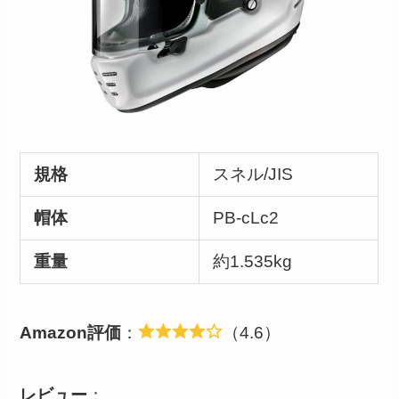
規格
スネル/JIS
帽体
PB-cLc2
重量
約1.535kg
Amazon評価
：
（4.6）
レビュー
：