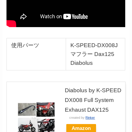
使用パーツ
K-SPEED-DX008J
マフラー Dax125
Diabolus
Diabolus by K-SPEED
DX008 Full System
Exhaust DAX125
created by
Rinker
Amazon