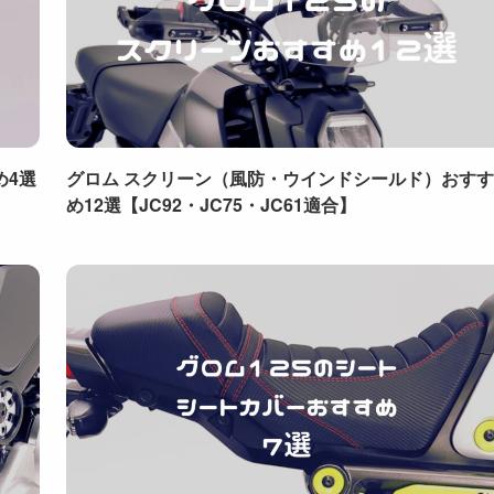
め4選
グロム スクリーン（風防・ウインドシールド）おすす
め12選【JC92・JC75・JC61適合】